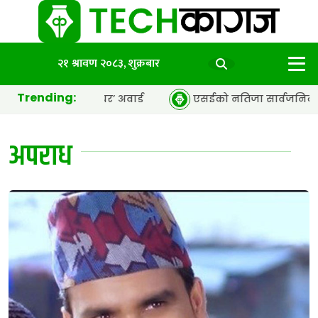
२१ श्रावण २०८३, शुक्रबार
Trending:
्सी अफ द इयर’ अवार्ड
एसईको नतिजा सार्वजनिक, ६५.९८ प्रतिशत 
अपराध