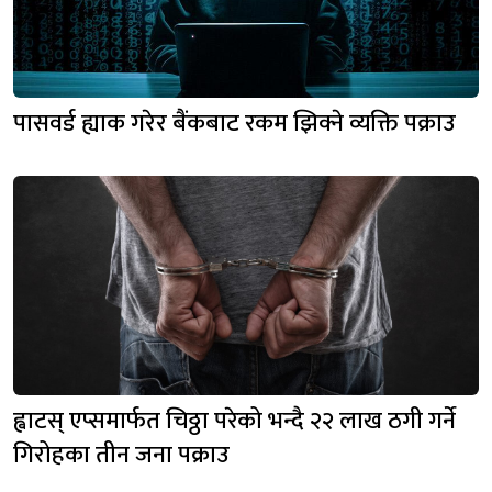
पासवर्ड ह्याक गरेर बैंकबाट रकम झिक्ने व्यक्ति पक्राउ
ह्वाटस् एप्समार्फत चिठ्ठा परेको भन्दै २२ लाख ठगी गर्ने
गिरोहका तीन जना पक्राउ