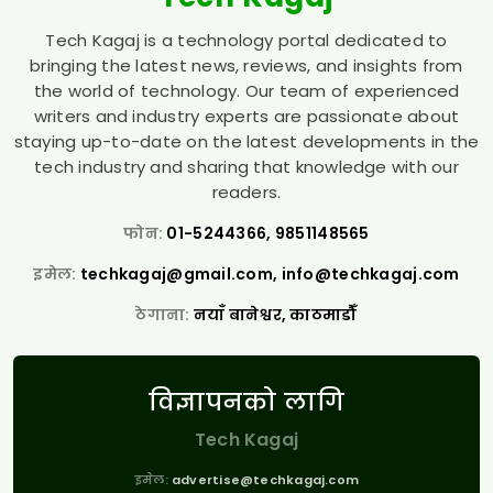
Tech Kagaj is a technology portal dedicated to
bringing the latest news, reviews, and insights from
the world of technology. Our team of experienced
writers and industry experts are passionate about
staying up-to-date on the latest developments in the
tech industry and sharing that knowledge with our
readers.
फोन:
01-5244366, 9851148565
इमेल:
techkagaj@gmail.com
,
info@techkagaj.com
ठेगाना:
नयाँ बानेश्वर, काठमाडौँ
विज्ञापनको लागि
Tech Kagaj
इमेल:
advertise@techkagaj.com