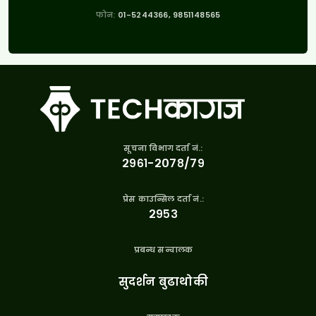
फोन:
01-5244366, 9851148565
सूचना विभाग दर्ता नं.:
२९६१-२०७८/७९
प्रेस काउन्सिल दर्ता नं.:
२९५३
प्रबन्ध सन्चालक
सुदर्शन बुढाथोकी