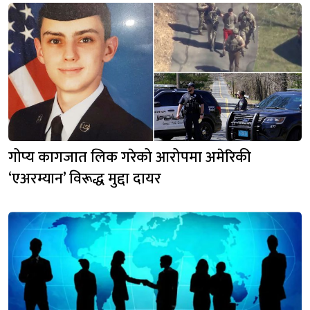
गोप्य कागजात लिक गरेको आरोपमा अमेरिकी
‘एअरम्यान’ विरूद्ध मुद्दा दायर