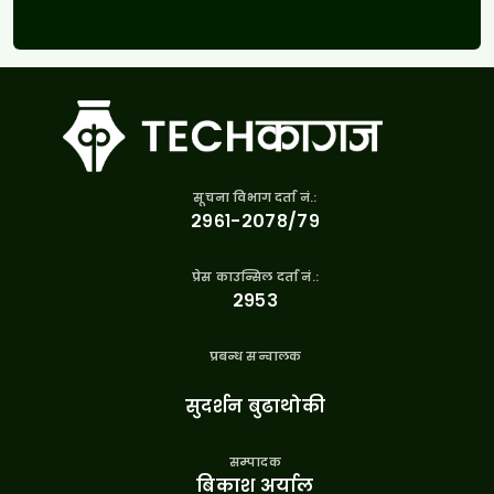
सूचना विभाग दर्ता नं.:
२९६१-२०७८/७९
प्रेस काउन्सिल दर्ता नं.:
२९५३
प्रबन्ध सन्चालक
सुदर्शन बुढाथोकी
सम्पादक
बिकाश अर्याल