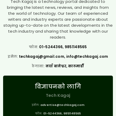
Tech Kagaj is a technology portal dedicated to
bringing the latest news, reviews, and insights from
the world of technology. Our team of experienced
writers and industry experts are passionate about
staying up-to-date on the latest developments in the
tech industry and sharing that knowledge with our
readers.
फोन:
01-5244366, 9851148565
इमेल:
techkagaj@gmail.com
,
info@techkagaj.com
ठेगाना:
नयाँ बानेश्वर, काठमाडौँ
विज्ञापनको लागि
Tech Kagaj
इमेल:
advertise@techkagaj.com
फोन:
01-5244366, 9851148565