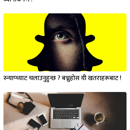
स्न्याप्च्याट चलाउनुहुन्छ ? बच्नुहोस यी खतराहरूबाट !