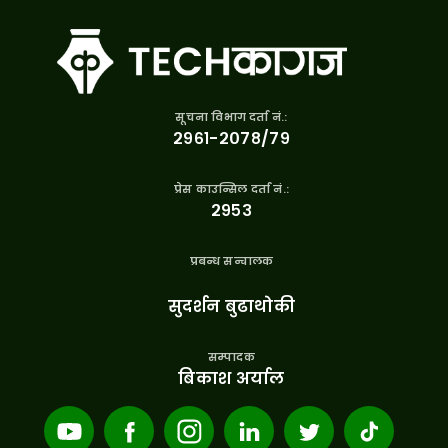
सूचना विभाग दर्ता नं.:
२९६१-२०७८/७९
प्रेस काउन्सिल दर्ता नं.:
२९५३
प्रबन्ध सन्चालक
सुदर्शन बुढाथोकी
सम्पादक
बिकाश अर्याल