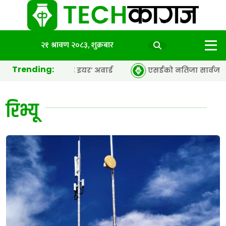
२१ श्रावण २०८३, शुक्रबार
Trending:
ीआर एजेन्सी अफ द इयर’ अवार्ड
एसईको नतिजा सार्वजनिक, ६५.९८ 
रिभ्यू