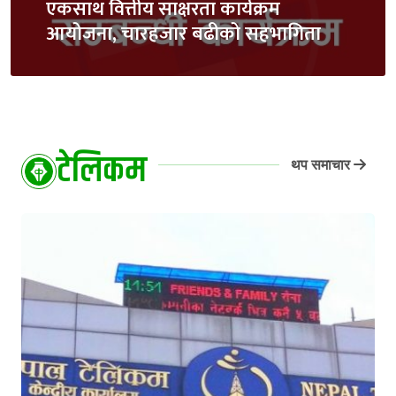
एकसाथ वित्तीय साक्षरता कार्यक्रम
आयोजना, चारहजार बढीको सहभागिता
टेलिकम
थप समाचार