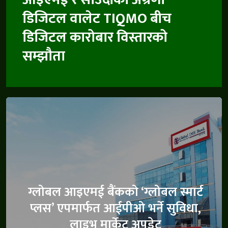
डिजिटल वालेट TIQMO बीच
डिजिटल कारोबार विस्तारको
सम्झौता
ग्लोबल आइएमई बैंकको ‘ग्लोबल स्मार्ट
प्लस’ एपमार्फत आईपीओ भर्ने सुविधा,
लाइभ मार्केट अपडेट