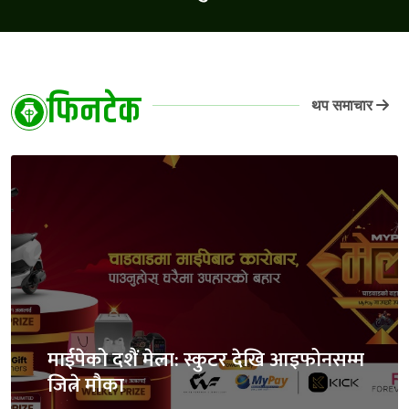
फिनटेक
थप समाचार
माईपेको दशैं मेला: स्कुटर देखि आइफोनसम्म
जित्ने मौका