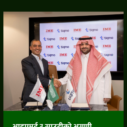
आइएमई र साउदीको अग्रणी