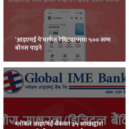
‘आइएमई पे’मार्फत रेमिट्यान्समा ५०० सम्म
बोनस पाइने
ग्लोबल आइएमई बैंकका ३५ शाखाद्वारा