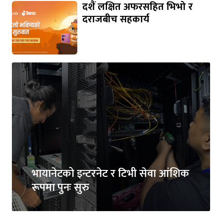
दशैं लक्षित अफरसहित भिभो र
दराजबीच सहकार्य
भायानेटको इन्टरनेट र टिभी सेवा आंशिक
रूपमा पुनः सुरु