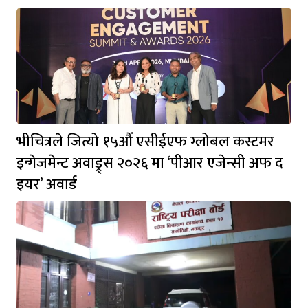
भीचित्रले जित्यो १५औं एसीईएफ ग्लोबल कस्टमर
इन्गेजमेन्ट अवाड्र्स २०२६ मा ‘पीआर एजेन्सी अफ द
इयर’ अवार्ड